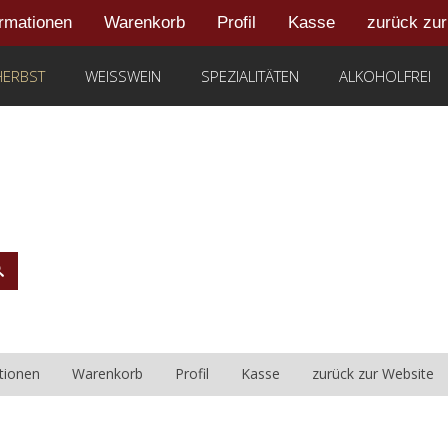
ormationen
Warenkorb
Profil
Kasse
zurück zu
ERBST
WEISSWEIN
SPEZIALITÄTEN
ALKOHOLFREI
tionen
Warenkorb
Profil
Kasse
zurück zur Website