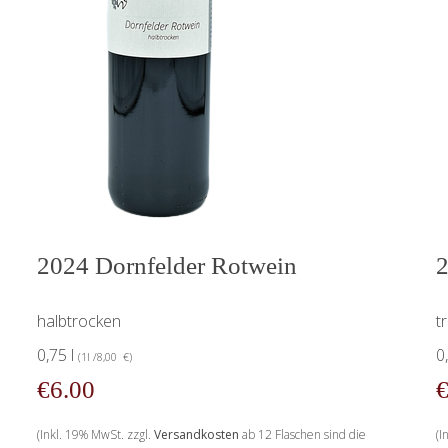
2024 Dornfelder Rotwein
2
halbtrocken
t
0,75 l
0
(1l /8,00 €)
€6.00
€
(Inkl. 19% MwSt. zzgl.
Versandkosten
ab 12 Flaschen sind die
(I