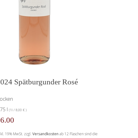
024 Spätburgunder Rosé
rocken
,75 l
(1l / 8,00 € )
6.00
nkl. 19% MwSt. zzgl.
Versandkosten
ab 12 Flaschen sind die