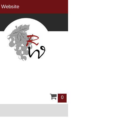
r Website
0