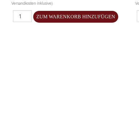
Versandkosten inklusive)
Ve
Menge für 2024 Dornfelder Rotwein
M