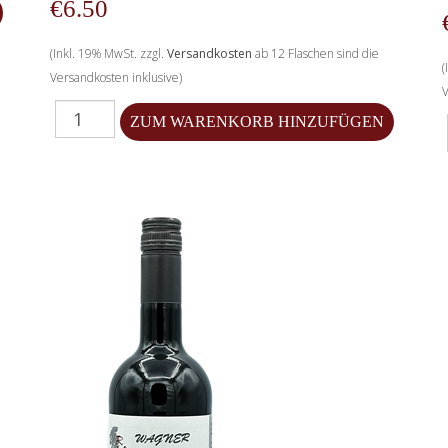
€6.50
(Inkl. 19% MwSt. zzgl.
Versandkosten
ab 12 Flaschen sind die
(
Versandkosten inklusive)
V
Menge für 2022 Regent, im Eichenfass gereift