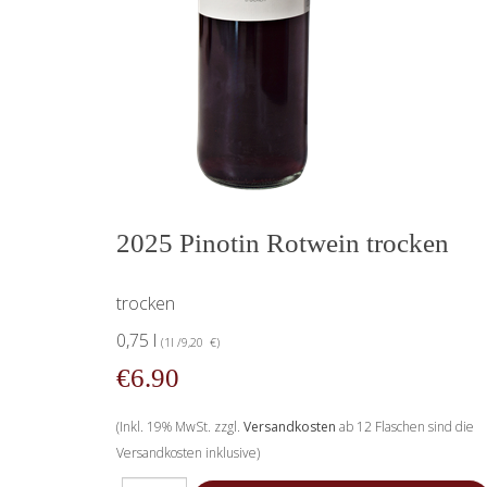
2025 Pinotin Rotwein trocken
trocken
0,75 l
(1l /9,20 €)
€6.90
(Inkl. 19% MwSt. zzgl.
Versandkosten
ab 12 Flaschen sind die
Versandkosten inklusive)
Menge für 2025 Pinotin Rotwein trocken