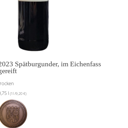
2023 Spätburgunder, im Eichenfass
gereift
trocken
0,75 l
(1l /9,20 €)