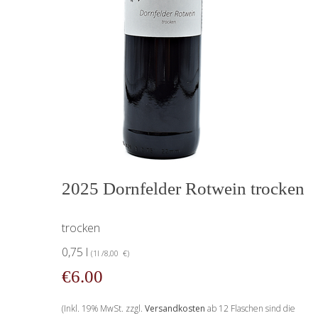
2025 Dornfelder Rotwein trocken
trocken
0,75 l
(1l /8,00 €)
€6.00
(Inkl. 19% MwSt. zzgl.
Versandkosten
ab 12 Flaschen sind die