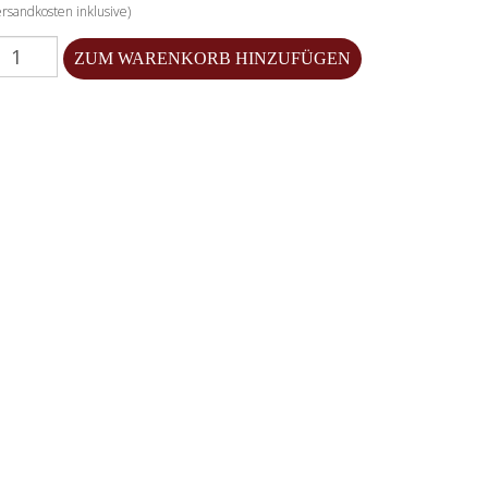
rsandkosten inklusive)
enge für 2024 Spätburgunder Rosé